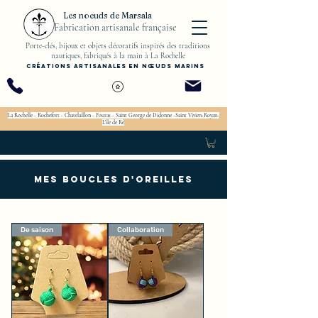
Les noeuds de Marsala
Fabrication artisanale française
Porte-clés, bijoux et objets décoratifs inspirés des traditions
nautiques, fabriqués à la main à La Rochelle
Créations artisanales en nœuds marins
La Rochelle - Rochefort - Chatelaillon - Fouras - Saint George de Didonne -Saint Vivien-Royan-
L'île de Ré
Mes boucles d'oreilles
De saison
Collaboration